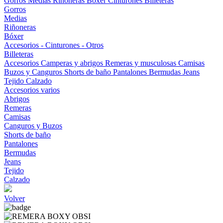
Gorros
Medias
Riñoneras
Bóxer
Cinturones
Billeteras
Gorros
Medias
Riñoneras
Bóxer
Accesorios - Cinturones - Otros
Billeteras
Accesorios
Camperas y abrigos
Remeras y musculosas
Camisas
Buzos y Canguros
Shorts de baño
Pantalones
Bermudas
Jeans
Tejido
Calzado
Accesorios varios
Abrigos
Remeras
Camisas
Canguros y Buzos
Shorts de baño
Pantalones
Bermudas
Jeans
Tejido
Calzado
Volver