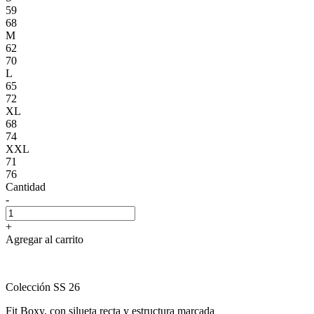
59
68
M
62
70
L
65
72
XL
68
74
XXL
71
76
Cantidad
-
+
Agregar al carrito
Colección SS 26
Fit Boxy, con silueta recta y estructura marcada