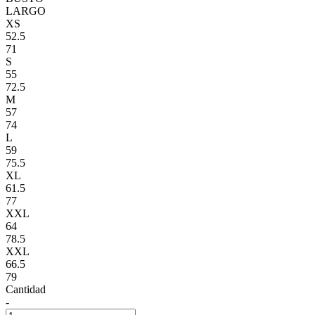
LARGO
XS
52.5
71
S
55
72.5
M
57
74
L
59
75.5
XL
61.5
77
XXL
64
78.5
XXL
66.5
79
Cantidad
-