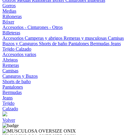
Gorros
Medias
Riñoneras
Bóxer
Cinturones
Billeteras
Gorros
Medias
Riñoneras
Bóxer
Accesorios - Cinturones - Otros
Billeteras
Accesorios
Camperas y abrigos
Remeras y musculosas
Camisas
Buzos y Canguros
Shorts de baño
Pantalones
Bermudas
Jeans
Tejido
Calzado
Accesorios varios
Abrigos
Remeras
Camisas
Canguros y Buzos
Shorts de baño
Pantalones
Bermudas
Jeans
Tejido
Calzado
Volver