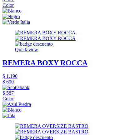
Color
Quick view
REMERA BOXY ROCCA
$ 1.190
$ 690
$ 587
Color