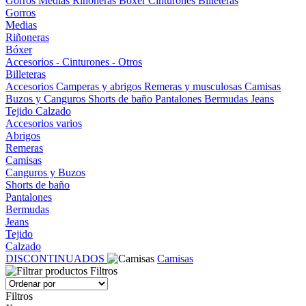
Gorros
Medias
Riñoneras
Bóxer
Cinturones
Billeteras
Gorros
Medias
Riñoneras
Bóxer
Accesorios - Cinturones - Otros
Billeteras
Accesorios
Camperas y abrigos
Remeras y musculosas
Camisas
Buzos y Canguros
Shorts de baño
Pantalones
Bermudas
Jeans
Tejido
Calzado
Accesorios varios
Abrigos
Remeras
Camisas
Canguros y Buzos
Shorts de baño
Pantalones
Bermudas
Jeans
Tejido
Calzado
DISCONTINUADOS
Camisas
Filtros
Filtros