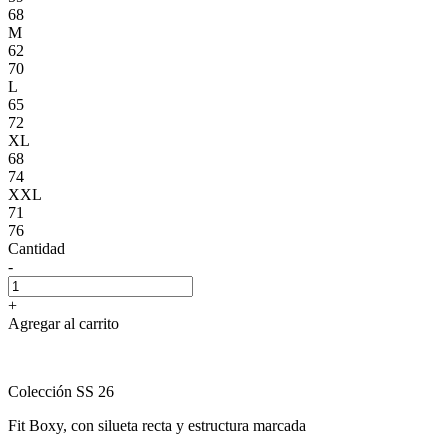
68
M
62
70
L
65
72
XL
68
74
XXL
71
76
Cantidad
-
+
Agregar al carrito
Colección SS 26
Fit Boxy, con silueta recta y estructura marcada