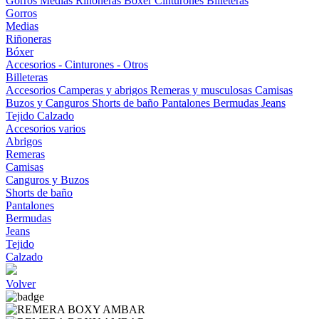
Gorros
Medias
Riñoneras
Bóxer
Cinturones
Billeteras
Gorros
Medias
Riñoneras
Bóxer
Accesorios - Cinturones - Otros
Billeteras
Accesorios
Camperas y abrigos
Remeras y musculosas
Camisas
Buzos y Canguros
Shorts de baño
Pantalones
Bermudas
Jeans
Tejido
Calzado
Accesorios varios
Abrigos
Remeras
Camisas
Canguros y Buzos
Shorts de baño
Pantalones
Bermudas
Jeans
Tejido
Calzado
Volver