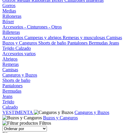
Gorros
Medias
Riñoneras
Bóxer
Cinturones
Billeteras
Gorros
Medias
Riñoneras
Bóxer
Accesorios - Cinturones - Otros
Billeteras
Accesorios
Camperas y abrigos
Remeras y musculosas
Camisas
Buzos y Canguros
Shorts de baño
Pantalones
Bermudas
Jeans
Tejido
Calzado
Accesorios varios
Abrigos
Remeras
Camisas
Canguros y Buzos
Shorts de baño
Pantalones
Bermudas
Jeans
Tejido
Calzado
VESTIMENTA
Canguros y Buzos
Buzos y Canguros
Filtros