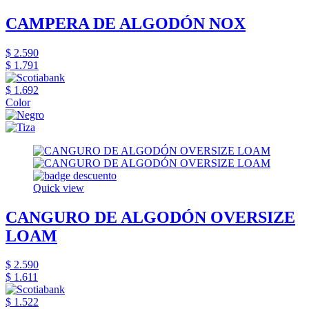
CAMPERA DE ALGODÓN NOX
$ 2.590
$ 1.791
$ 1.692
Color
Quick view
CANGURO DE ALGODÓN OVERSIZE
LOAM
$ 2.590
$ 1.611
$ 1.522