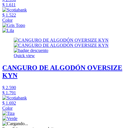
$ 1.611
$ 1.522
Color
Quick view
CANGURO DE ALGODÓN OVERSIZE
KYN
$ 2.590
$ 1.791
$ 1.692
Color