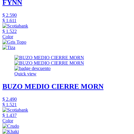
FYNN
$ 2.590
$ 1.611
$ 1.522
Color
Quick view
BUZO MEDIO CIERRE MORN
$ 2.490
$ 1.521
$ 1.437
Color