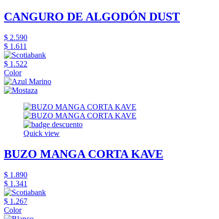
CANGURO DE ALGODÓN DUST
$ 2.590
$ 1.611
$ 1.522
Color
Quick view
BUZO MANGA CORTA KAVE
$ 1.890
$ 1.341
$ 1.267
Color