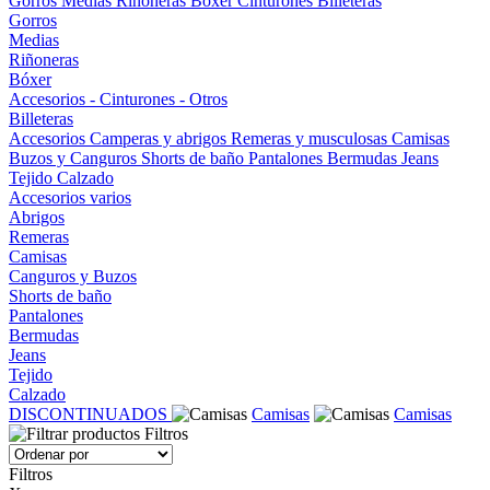
Gorros
Medias
Riñoneras
Bóxer
Cinturones
Billeteras
Gorros
Medias
Riñoneras
Bóxer
Accesorios - Cinturones - Otros
Billeteras
Accesorios
Camperas y abrigos
Remeras y musculosas
Camisas
Buzos y Canguros
Shorts de baño
Pantalones
Bermudas
Jeans
Tejido
Calzado
Accesorios varios
Abrigos
Remeras
Camisas
Canguros y Buzos
Shorts de baño
Pantalones
Bermudas
Jeans
Tejido
Calzado
DISCONTINUADOS
Camisas
Camisas
Filtros
Filtros