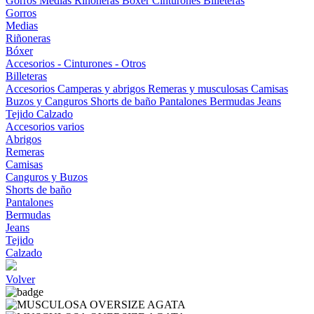
Gorros
Medias
Riñoneras
Bóxer
Cinturones
Billeteras
Gorros
Medias
Riñoneras
Bóxer
Accesorios - Cinturones - Otros
Billeteras
Accesorios
Camperas y abrigos
Remeras y musculosas
Camisas
Buzos y Canguros
Shorts de baño
Pantalones
Bermudas
Jeans
Tejido
Calzado
Accesorios varios
Abrigos
Remeras
Camisas
Canguros y Buzos
Shorts de baño
Pantalones
Bermudas
Jeans
Tejido
Calzado
Volver