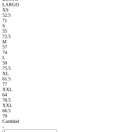
LARGO
XS
52.5
71
S
55
72.5
M
57
74
L
59
75.5
XL
61.5
77
XXL
64
78.5
XXL
66.5
79
Cantidad
-