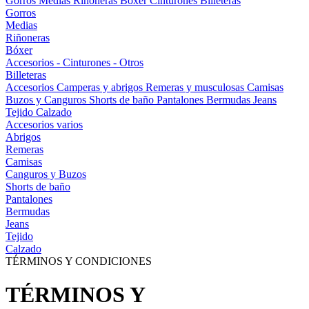
Gorros
Medias
Riñoneras
Bóxer
Cinturones
Billeteras
Gorros
Medias
Riñoneras
Bóxer
Accesorios - Cinturones - Otros
Billeteras
Accesorios
Camperas y abrigos
Remeras y musculosas
Camisas
Buzos y Canguros
Shorts de baño
Pantalones
Bermudas
Jeans
Tejido
Calzado
Accesorios varios
Abrigos
Remeras
Camisas
Canguros y Buzos
Shorts de baño
Pantalones
Bermudas
Jeans
Tejido
Calzado
TÉRMINOS Y CONDICIONES
TÉRMINOS Y