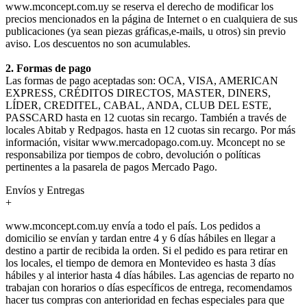
www.mconcept.com.uy se reserva el derecho de modificar los
precios mencionados en la página de Internet o en cualquiera de sus
publicaciones (ya sean piezas gráficas,e-mails, u otros) sin previo
aviso. Los descuentos no son acumulables.
2. Formas de pago
Las formas de pago aceptadas son: OCA, VISA, AMERICAN
EXPRESS, CRÉDITOS DIRECTOS, MASTER, DINERS,
LÍDER, CREDITEL, CABAL, ANDA, CLUB DEL ESTE,
PASSCARD hasta en 12 cuotas sin recargo. También a través de
locales Abitab y Redpagos. hasta en 12 cuotas sin recargo. Por más
información, visitar www.mercadopago.com.uy. Mconcept no se
responsabiliza por tiempos de cobro, devolución o políticas
pertinentes a la pasarela de pagos Mercado Pago.
Envíos y Entregas
+
www.mconcept.com.uy envía a todo el país. Los pedidos a
domicilio se envían y tardan entre 4 y 6 días hábiles en llegar a
destino a partir de recibida la orden. Si el pedido es para retirar en
los locales, el tiempo de demora en Montevideo es hasta 3 días
hábiles y al interior hasta 4 días hábiles. Las agencias de reparto no
trabajan con horarios o días específicos de entrega, recomendamos
hacer tus compras con anterioridad en fechas especiales para que