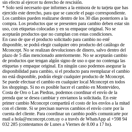
sin efecto al ejercer tu derecho de rescisión.
* Solo será necesario que informes a la emisora de tu tarjeta que has
ejercido este derecho, para que se cancele el pago correspondiente.
Los cambios pueden realizarse dentro de los 30 días posteriores a la
compra. Los productos que se presenten para cambio deben estar sin
uso, con etiquetas colocadas y en su empaque original. No se
aceptarán productos que no cumplan con estas condiciones.
En caso de que el producto solicitado para cambio no esté
disponible, se podrá elegir cualquier otro producto del catálogo de
Mconcept. No se realizan devoluciones de dinero, salvo dentro del
plazo de 5 días mencionado anteriormente. No se aceptarán cambio
de productos que tengan algún signo de uso o que no contenga las
etiquetas y empaque original. En ningún caso podemos asegurar la
disponibilidad para cambio, si el producto para reemplazar el cambio
no está disponible, podrán elegir cualquier producto de Mconcept.
Se puede efectuar el cambio en cualquier local Mconcept en todos
los shoppings. Si no es posible hacer el cambio en Montevideo,
Costa de Oro o Las Piedras, podemos coordinar el envío de la
prenda que se desea cambiar y enviamos la solicitada. En este
primer cambio Mconcept compartirá el costo de los envíos a la mitad
con el cliente. Si se precisan nuevos cambios el envío corre por la
cuenta del cliente. Para coordinar un cambio podés comunicarte por
mail a hola@mconcept.com.uy o a través de WhatsApp al +598 94
032 285 (contestamos de Lunes a Viernes de 8.00 a 17 hs).