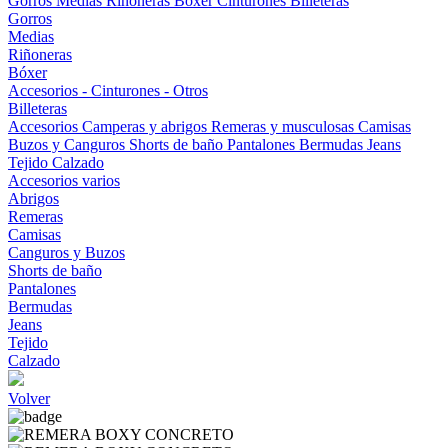
Gorros
Medias
Riñoneras
Bóxer
Cinturones
Billeteras
Gorros
Medias
Riñoneras
Bóxer
Accesorios - Cinturones - Otros
Billeteras
Accesorios
Camperas y abrigos
Remeras y musculosas
Camisas
Buzos y Canguros
Shorts de baño
Pantalones
Bermudas
Jeans
Tejido
Calzado
Accesorios varios
Abrigos
Remeras
Camisas
Canguros y Buzos
Shorts de baño
Pantalones
Bermudas
Jeans
Tejido
Calzado
Volver