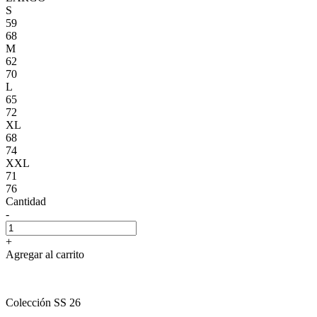
S
59
68
M
62
70
L
65
72
XL
68
74
XXL
71
76
Cantidad
-
+
Agregar al carrito
Colección SS 26