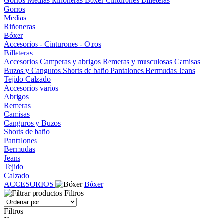
Gorros
Medias
Riñoneras
Bóxer
Cinturones
Billeteras
Gorros
Medias
Riñoneras
Bóxer
Accesorios - Cinturones - Otros
Billeteras
Accesorios
Camperas y abrigos
Remeras y musculosas
Camisas
Buzos y Canguros
Shorts de baño
Pantalones
Bermudas
Jeans
Tejido
Calzado
Accesorios varios
Abrigos
Remeras
Camisas
Canguros y Buzos
Shorts de baño
Pantalones
Bermudas
Jeans
Tejido
Calzado
ACCESORIOS
Bóxer
Filtros
Filtros