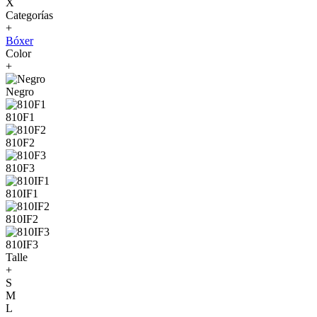
X
Categorías
+
Bóxer
Color
+
Negro
810F1
810F2
810F3
810IF1
810IF2
810IF3
Talle
+
S
M
L