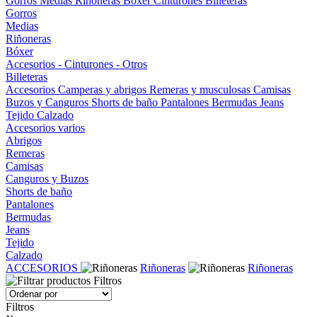
Gorros
Medias
Riñoneras
Bóxer
Cinturones
Billeteras
Gorros
Medias
Riñoneras
Bóxer
Accesorios - Cinturones - Otros
Billeteras
Accesorios
Camperas y abrigos
Remeras y musculosas
Camisas
Buzos y Canguros
Shorts de baño
Pantalones
Bermudas
Jeans
Tejido
Calzado
Accesorios varios
Abrigos
Remeras
Camisas
Canguros y Buzos
Shorts de baño
Pantalones
Bermudas
Jeans
Tejido
Calzado
ACCESORIOS
Riñoneras
Riñoneras
Filtros
Filtros