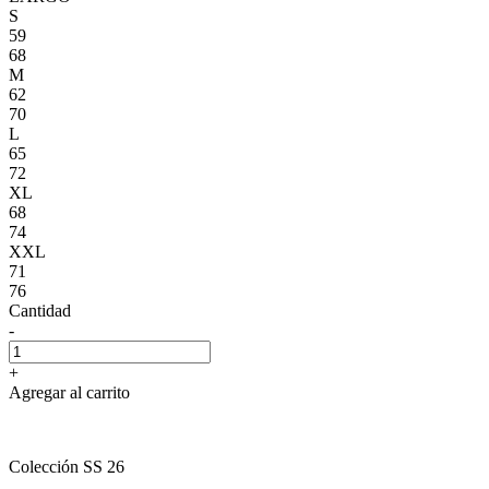
S
59
68
M
62
70
L
65
72
XL
68
74
XXL
71
76
Cantidad
-
+
Agregar al carrito
Colección SS 26