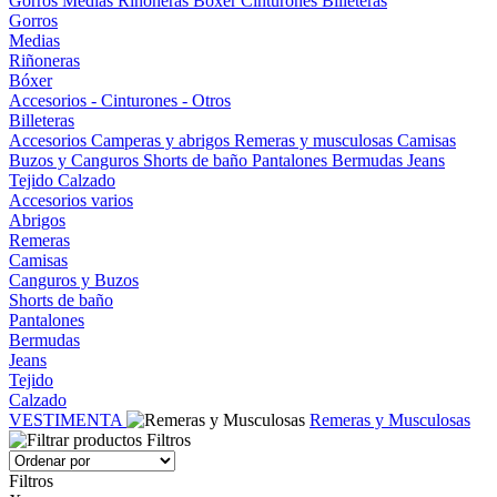
Gorros
Medias
Riñoneras
Bóxer
Cinturones
Billeteras
Gorros
Medias
Riñoneras
Bóxer
Accesorios - Cinturones - Otros
Billeteras
Accesorios
Camperas y abrigos
Remeras y musculosas
Camisas
Buzos y Canguros
Shorts de baño
Pantalones
Bermudas
Jeans
Tejido
Calzado
Accesorios varios
Abrigos
Remeras
Camisas
Canguros y Buzos
Shorts de baño
Pantalones
Bermudas
Jeans
Tejido
Calzado
VESTIMENTA
Remeras y Musculosas
Filtros
Filtros