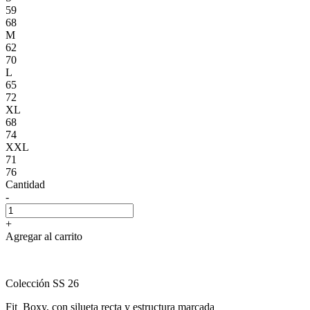
59
68
M
62
70
L
65
72
XL
68
74
XXL
71
76
Cantidad
-
+
Agregar al carrito
Colección SS 26
Fit Boxy, con silueta recta y estructura marcada