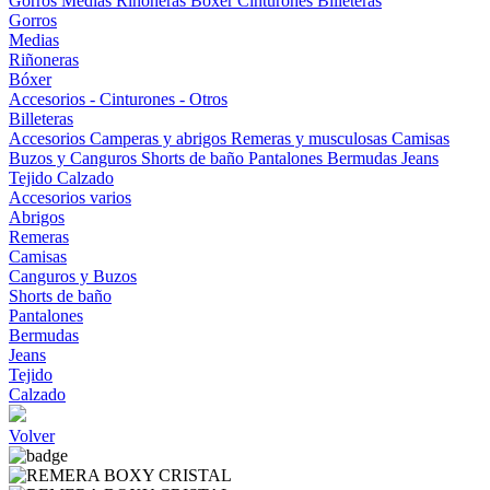
Gorros
Medias
Riñoneras
Bóxer
Cinturones
Billeteras
Gorros
Medias
Riñoneras
Bóxer
Accesorios - Cinturones - Otros
Billeteras
Accesorios
Camperas y abrigos
Remeras y musculosas
Camisas
Buzos y Canguros
Shorts de baño
Pantalones
Bermudas
Jeans
Tejido
Calzado
Accesorios varios
Abrigos
Remeras
Camisas
Canguros y Buzos
Shorts de baño
Pantalones
Bermudas
Jeans
Tejido
Calzado
Volver