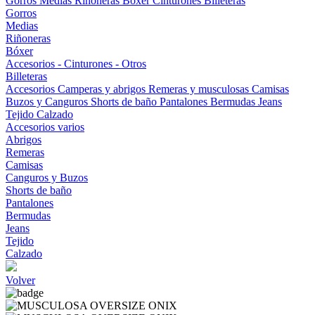
Gorros
Medias
Riñoneras
Bóxer
Cinturones
Billeteras
Gorros
Medias
Riñoneras
Bóxer
Accesorios - Cinturones - Otros
Billeteras
Accesorios
Camperas y abrigos
Remeras y musculosas
Camisas
Buzos y Canguros
Shorts de baño
Pantalones
Bermudas
Jeans
Tejido
Calzado
Accesorios varios
Abrigos
Remeras
Camisas
Canguros y Buzos
Shorts de baño
Pantalones
Bermudas
Jeans
Tejido
Calzado
Volver