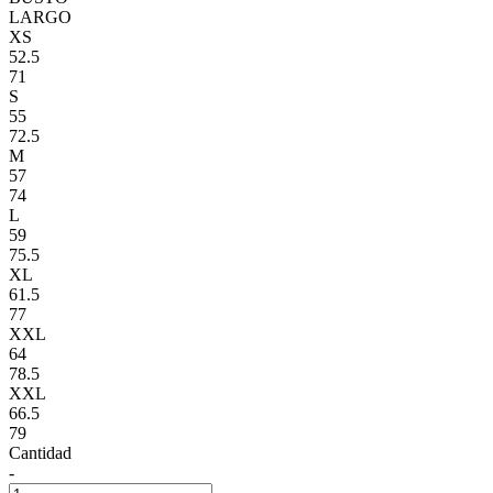
LARGO
XS
52.5
71
S
55
72.5
M
57
74
L
59
75.5
XL
61.5
77
XXL
64
78.5
XXL
66.5
79
Cantidad
-