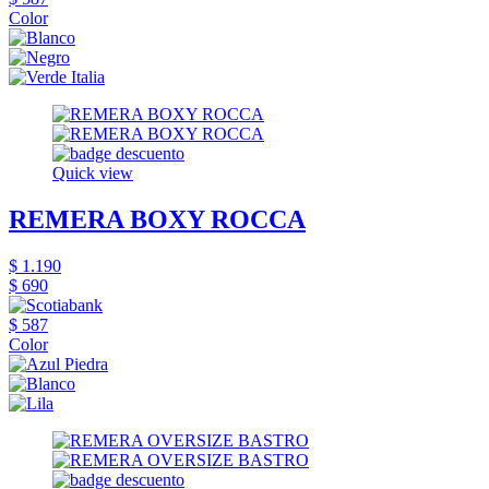
Color
Quick view
REMERA BOXY ROCCA
$ 1.190
$ 690
$ 587
Color