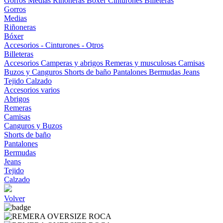
Gorros
Medias
Riñoneras
Bóxer
Cinturones
Billeteras
Gorros
Medias
Riñoneras
Bóxer
Accesorios - Cinturones - Otros
Billeteras
Accesorios
Camperas y abrigos
Remeras y musculosas
Camisas
Buzos y Canguros
Shorts de baño
Pantalones
Bermudas
Jeans
Tejido
Calzado
Accesorios varios
Abrigos
Remeras
Camisas
Canguros y Buzos
Shorts de baño
Pantalones
Bermudas
Jeans
Tejido
Calzado
Volver