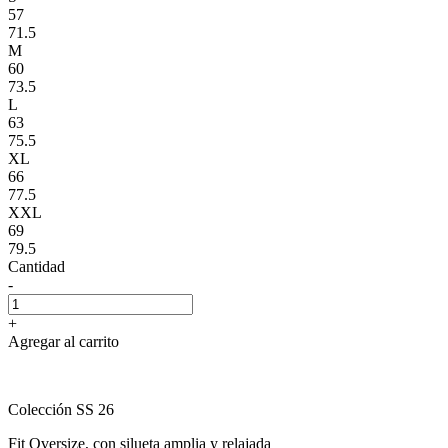
57
71.5
M
60
73.5
L
63
75.5
XL
66
77.5
XXL
69
79.5
Cantidad
-
+
Agregar al carrito
Colección SS 26
Fit Oversize, con silueta amplia y relajada