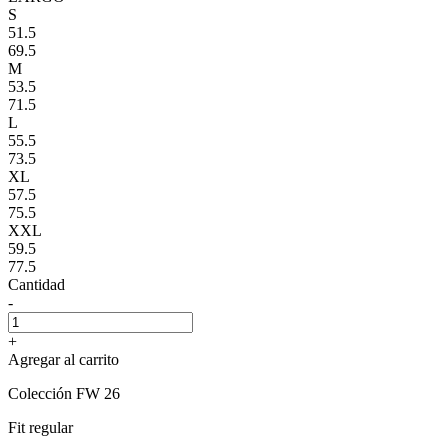
S
51.5
69.5
M
53.5
71.5
L
55.5
73.5
XL
57.5
75.5
XXL
59.5
77.5
Cantidad
-
+
Agregar al carrito
Colección FW 26
Fit regular