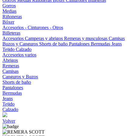
Gorros
Medias
Riñoneras
Bóxer
Cinturones
Billeteras
Gorros
Medias
Riñoneras
Bóxer
Accesorios - Cinturones - Otros
Billeteras
Accesorios
Camperas y abrigos
Remeras y musculosas
Camisas
Buzos y Canguros
Shorts de baño
Pantalones
Bermudas
Jeans
Tejido
Calzado
Accesorios varios
Abrigos
Remeras
Camisas
Canguros y Buzos
Shorts de baño
Pantalones
Bermudas
Jeans
Tejido
Calzado
Volver