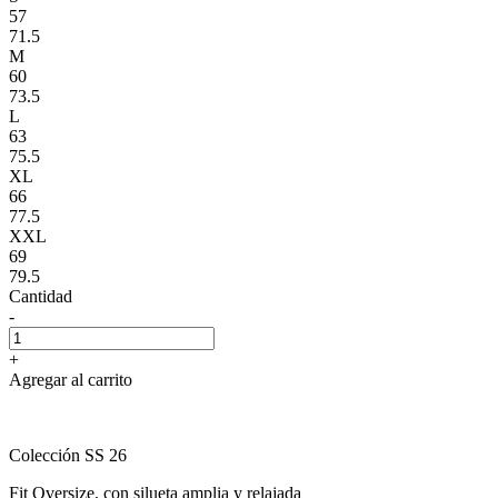
57
71.5
M
60
73.5
L
63
75.5
XL
66
77.5
XXL
69
79.5
Cantidad
-
+
Agregar al carrito
Colección SS 26
Fit Oversize, con silueta amplia y relajada