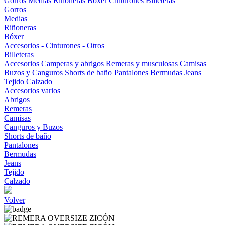
Gorros
Medias
Riñoneras
Bóxer
Cinturones
Billeteras
Gorros
Medias
Riñoneras
Bóxer
Accesorios - Cinturones - Otros
Billeteras
Accesorios
Camperas y abrigos
Remeras y musculosas
Camisas
Buzos y Canguros
Shorts de baño
Pantalones
Bermudas
Jeans
Tejido
Calzado
Accesorios varios
Abrigos
Remeras
Camisas
Canguros y Buzos
Shorts de baño
Pantalones
Bermudas
Jeans
Tejido
Calzado
Volver