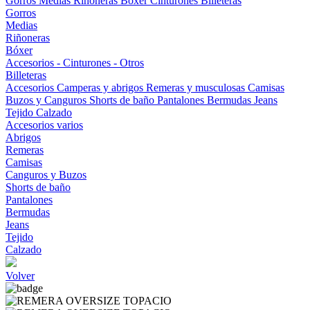
Gorros
Medias
Riñoneras
Bóxer
Cinturones
Billeteras
Gorros
Medias
Riñoneras
Bóxer
Accesorios - Cinturones - Otros
Billeteras
Accesorios
Camperas y abrigos
Remeras y musculosas
Camisas
Buzos y Canguros
Shorts de baño
Pantalones
Bermudas
Jeans
Tejido
Calzado
Accesorios varios
Abrigos
Remeras
Camisas
Canguros y Buzos
Shorts de baño
Pantalones
Bermudas
Jeans
Tejido
Calzado
Volver