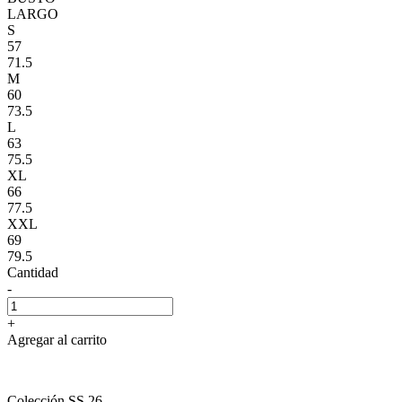
LARGO
S
57
71.5
M
60
73.5
L
63
75.5
XL
66
77.5
XXL
69
79.5
Cantidad
-
+
Agregar al carrito
Colección SS 26