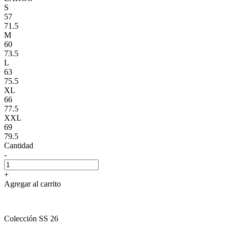
S
57
71.5
M
60
73.5
L
63
75.5
XL
66
77.5
XXL
69
79.5
Cantidad
-
+
Agregar al carrito
Colección SS 26