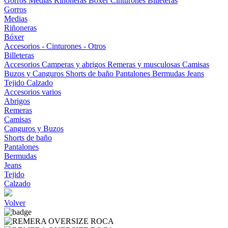
Gorros
Medias
Riñoneras
Bóxer
Cinturones
Billeteras
Gorros
Medias
Riñoneras
Bóxer
Accesorios - Cinturones - Otros
Billeteras
Accesorios
Camperas y abrigos
Remeras y musculosas
Camisas
Buzos y Canguros
Shorts de baño
Pantalones
Bermudas
Jeans
Tejido
Calzado
Accesorios varios
Abrigos
Remeras
Camisas
Canguros y Buzos
Shorts de baño
Pantalones
Bermudas
Jeans
Tejido
Calzado
Volver