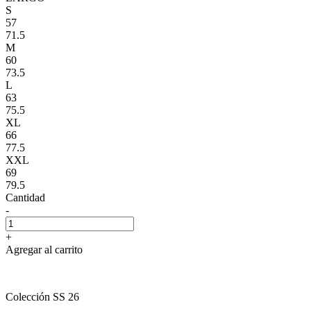
S
57
71.5
M
60
73.5
L
63
75.5
XL
66
77.5
XXL
69
79.5
Cantidad
-
+
Agregar al carrito
Colección SS 26