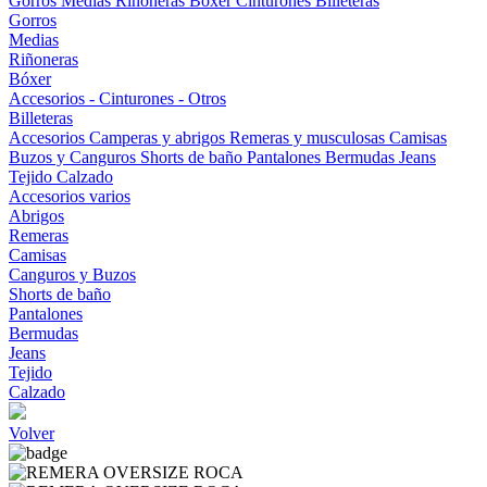
Gorros
Medias
Riñoneras
Bóxer
Cinturones
Billeteras
Gorros
Medias
Riñoneras
Bóxer
Accesorios - Cinturones - Otros
Billeteras
Accesorios
Camperas y abrigos
Remeras y musculosas
Camisas
Buzos y Canguros
Shorts de baño
Pantalones
Bermudas
Jeans
Tejido
Calzado
Accesorios varios
Abrigos
Remeras
Camisas
Canguros y Buzos
Shorts de baño
Pantalones
Bermudas
Jeans
Tejido
Calzado
Volver