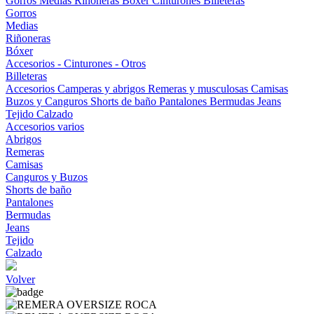
Gorros
Medias
Riñoneras
Bóxer
Cinturones
Billeteras
Gorros
Medias
Riñoneras
Bóxer
Accesorios - Cinturones - Otros
Billeteras
Accesorios
Camperas y abrigos
Remeras y musculosas
Camisas
Buzos y Canguros
Shorts de baño
Pantalones
Bermudas
Jeans
Tejido
Calzado
Accesorios varios
Abrigos
Remeras
Camisas
Canguros y Buzos
Shorts de baño
Pantalones
Bermudas
Jeans
Tejido
Calzado
Volver