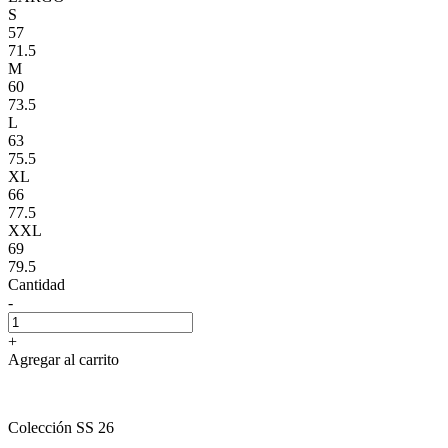
S
57
71.5
M
60
73.5
L
63
75.5
XL
66
77.5
XXL
69
79.5
Cantidad
-
+
Agregar al carrito
Colección SS 26