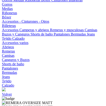
Gorros
Medias
Riñoneras
Bóxer
Cinturones
Billeteras
Gorros
Medias
Riñoneras
Bóxer
Accesorios - Cinturones - Otros
Billeteras
Accesorios
Camperas y abrigos
Remeras y musculosas
Camisas
Buzos y Canguros
Shorts de baño
Pantalones
Bermudas
Jeans
Tejido
Calzado
Accesorios varios
Abrigos
Remeras
Camisas
Canguros y Buzos
Shorts de baño
Pantalones
Bermudas
Jeans
Tejido
Calzado
Volver