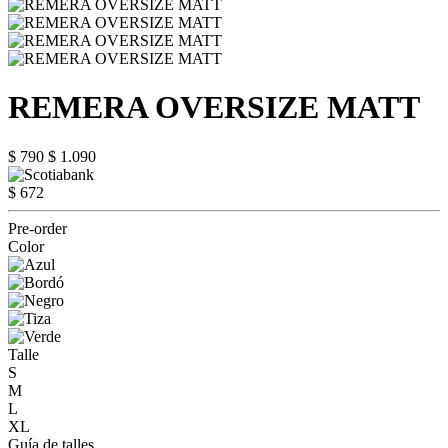
REMERA OVERSIZE MATT
$ 790
$ 1.090
$ 672
Pre-order
Color
Talle
S
M
L
XL
Guía de talles