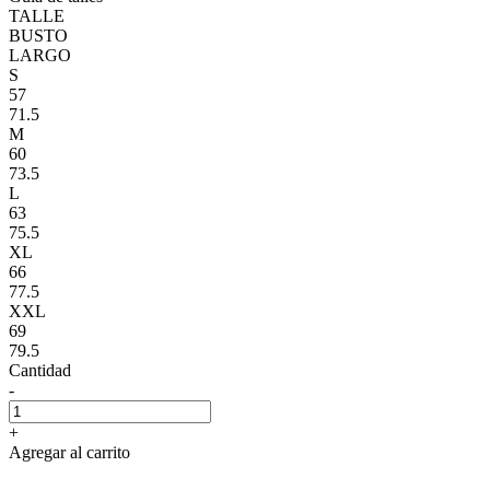
TALLE
BUSTO
LARGO
S
57
71.5
M
60
73.5
L
63
75.5
XL
66
77.5
XXL
69
79.5
Cantidad
-
+
Agregar al carrito