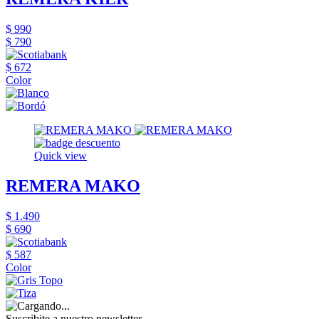
$ 990
$ 790
$ 672
Color
Quick view
REMERA MAKO
$ 1.490
$ 690
$ 587
Color
Suscribite a nuestro newsletter,