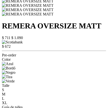
REMERA OVERSIZE MATT
$ 711
$ 1.090
$ 672
Pre-order
Color
Talle
S
M
L
XL
Guía de talles