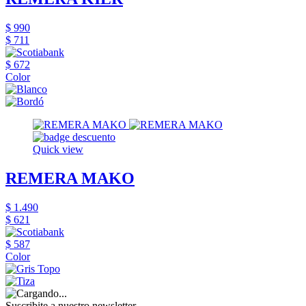
$ 990
$ 711
$ 672
Color
Quick view
REMERA MAKO
$ 1.490
$ 621
$ 587
Color
Suscribite a nuestro newsletter,