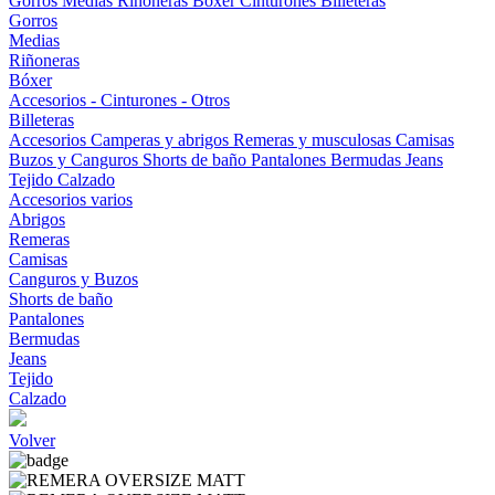
Gorros
Medias
Riñoneras
Bóxer
Cinturones
Billeteras
Gorros
Medias
Riñoneras
Bóxer
Accesorios - Cinturones - Otros
Billeteras
Accesorios
Camperas y abrigos
Remeras y musculosas
Camisas
Buzos y Canguros
Shorts de baño
Pantalones
Bermudas
Jeans
Tejido
Calzado
Accesorios varios
Abrigos
Remeras
Camisas
Canguros y Buzos
Shorts de baño
Pantalones
Bermudas
Jeans
Tejido
Calzado
Volver