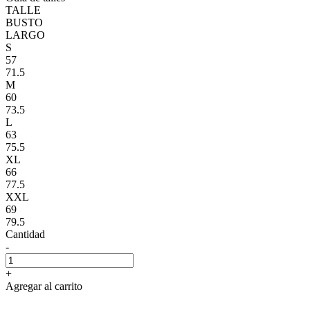
TALLE
BUSTO
LARGO
S
57
71.5
M
60
73.5
L
63
75.5
XL
66
77.5
XXL
69
79.5
Cantidad
-
+
Agregar al carrito