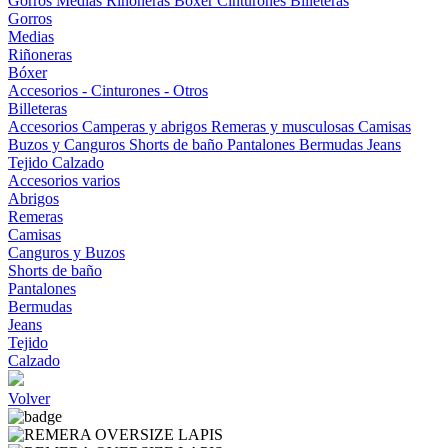
Gorros
Medias
Riñoneras
Bóxer
Cinturones
Billeteras
Gorros
Medias
Riñoneras
Bóxer
Accesorios - Cinturones - Otros
Billeteras
Accesorios
Camperas y abrigos
Remeras y musculosas
Camisas
Buzos y Canguros
Shorts de baño
Pantalones
Bermudas
Jeans
Tejido
Calzado
Accesorios varios
Abrigos
Remeras
Camisas
Canguros y Buzos
Shorts de baño
Pantalones
Bermudas
Jeans
Tejido
Calzado
Volver