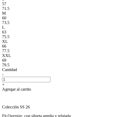
57
71.5
M
60
73.5
L
63
75.5
XL
66
77.5
XXL
69
79.5
Cantidad
-
+
Agregar al carrito
Colección SS 26
Fit Oversize, con silueta amplia y relajada