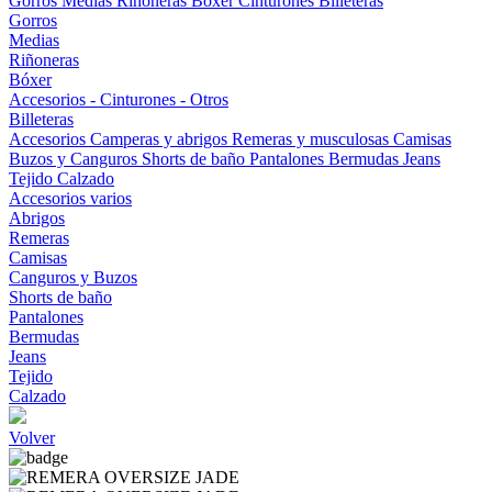
Gorros
Medias
Riñoneras
Bóxer
Cinturones
Billeteras
Gorros
Medias
Riñoneras
Bóxer
Accesorios - Cinturones - Otros
Billeteras
Accesorios
Camperas y abrigos
Remeras y musculosas
Camisas
Buzos y Canguros
Shorts de baño
Pantalones
Bermudas
Jeans
Tejido
Calzado
Accesorios varios
Abrigos
Remeras
Camisas
Canguros y Buzos
Shorts de baño
Pantalones
Bermudas
Jeans
Tejido
Calzado
Volver