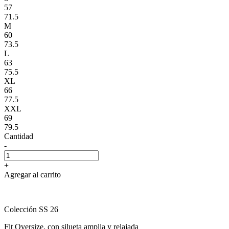
57
71.5
M
60
73.5
L
63
75.5
XL
66
77.5
XXL
69
79.5
Cantidad
-
+
Agregar al carrito
Colección SS 26
Fit Oversize, con silueta amplia y relajada