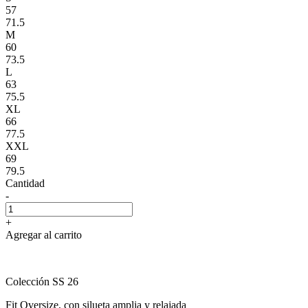
57
71.5
M
60
73.5
L
63
75.5
XL
66
77.5
XXL
69
79.5
Cantidad
-
+
Agregar al carrito
Colección SS 26
Fit Oversize, con silueta amplia y relajada