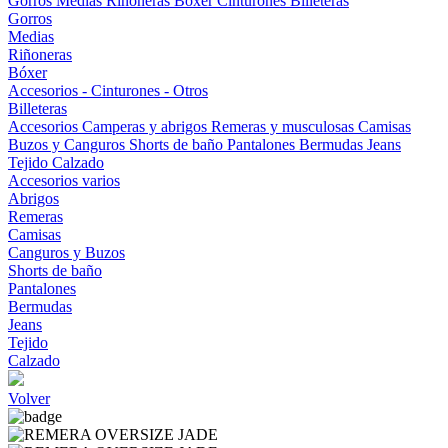
Gorros
Medias
Riñoneras
Bóxer
Cinturones
Billeteras
Gorros
Medias
Riñoneras
Bóxer
Accesorios - Cinturones - Otros
Billeteras
Accesorios
Camperas y abrigos
Remeras y musculosas
Camisas
Buzos y Canguros
Shorts de baño
Pantalones
Bermudas
Jeans
Tejido
Calzado
Accesorios varios
Abrigos
Remeras
Camisas
Canguros y Buzos
Shorts de baño
Pantalones
Bermudas
Jeans
Tejido
Calzado
Volver