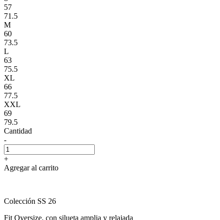
57
71.5
M
60
73.5
L
63
75.5
XL
66
77.5
XXL
69
79.5
Cantidad
-
+
Agregar al carrito
Colección SS 26
Fit Oversize, con silueta amplia y relajada