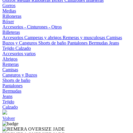
Gorros
Medias
Riñoneras
Bóxer
Cinturones
Billeteras
Gorros
Medias
Riñoneras
Bóxer
Accesorios - Cinturones - Otros
Billeteras
Accesorios
Camperas y abrigos
Remeras y musculosas
Camisas
Buzos y Canguros
Shorts de baño
Pantalones
Bermudas
Jeans
Tejido
Calzado
Accesorios varios
Abrigos
Remeras
Camisas
Canguros y Buzos
Shorts de baño
Pantalones
Bermudas
Jeans
Tejido
Calzado
Volver