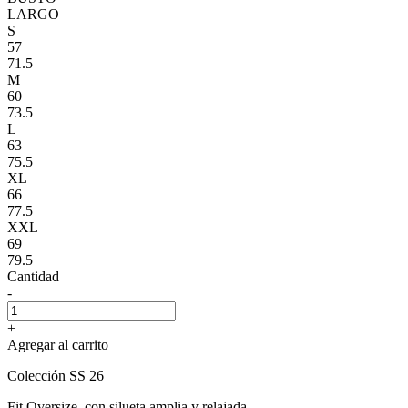
LARGO
S
57
71.5
M
60
73.5
L
63
75.5
XL
66
77.5
XXL
69
79.5
Cantidad
-
+
Agregar al carrito
Colección SS 26
Fit Oversize, con silueta amplia y relajada