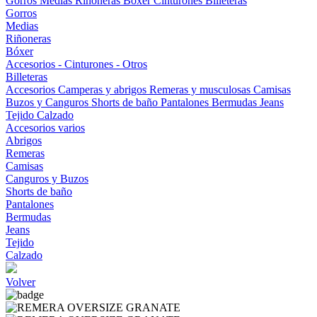
Gorros
Medias
Riñoneras
Bóxer
Cinturones
Billeteras
Gorros
Medias
Riñoneras
Bóxer
Accesorios - Cinturones - Otros
Billeteras
Accesorios
Camperas y abrigos
Remeras y musculosas
Camisas
Buzos y Canguros
Shorts de baño
Pantalones
Bermudas
Jeans
Tejido
Calzado
Accesorios varios
Abrigos
Remeras
Camisas
Canguros y Buzos
Shorts de baño
Pantalones
Bermudas
Jeans
Tejido
Calzado
Volver