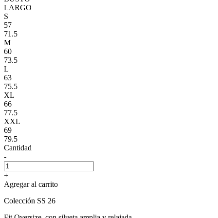
LARGO
S
57
71.5
M
60
73.5
L
63
75.5
XL
66
77.5
XXL
69
79.5
Cantidad
-
+
Agregar al carrito
Colección SS 26
Fit Oversize, con silueta amplia y relajada