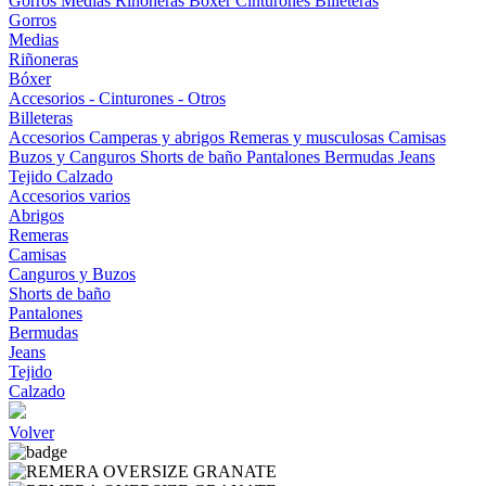
Gorros
Medias
Riñoneras
Bóxer
Cinturones
Billeteras
Gorros
Medias
Riñoneras
Bóxer
Accesorios - Cinturones - Otros
Billeteras
Accesorios
Camperas y abrigos
Remeras y musculosas
Camisas
Buzos y Canguros
Shorts de baño
Pantalones
Bermudas
Jeans
Tejido
Calzado
Accesorios varios
Abrigos
Remeras
Camisas
Canguros y Buzos
Shorts de baño
Pantalones
Bermudas
Jeans
Tejido
Calzado
Volver