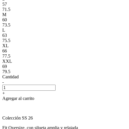
57
71.5
M
60
73.5
L
63
75.5
XL
66
77.5
XXL
69
79.5
Cantidad
-
+
Agregar al carrito
Colección SS 26
Fit Oversize, con silueta amplia y relajada