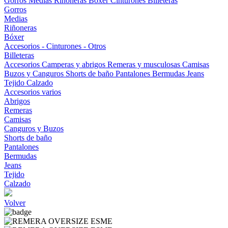
Gorros
Medias
Riñoneras
Bóxer
Cinturones
Billeteras
Gorros
Medias
Riñoneras
Bóxer
Accesorios - Cinturones - Otros
Billeteras
Accesorios
Camperas y abrigos
Remeras y musculosas
Camisas
Buzos y Canguros
Shorts de baño
Pantalones
Bermudas
Jeans
Tejido
Calzado
Accesorios varios
Abrigos
Remeras
Camisas
Canguros y Buzos
Shorts de baño
Pantalones
Bermudas
Jeans
Tejido
Calzado
Volver