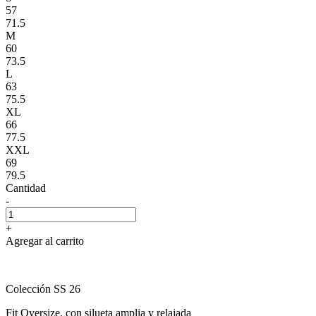
57
71.5
M
60
73.5
L
63
75.5
XL
66
77.5
XXL
69
79.5
Cantidad
-
+
Agregar al carrito
Colección SS 26
Fit Oversize, con silueta amplia y relajada