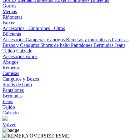
Gorros
Medias
Riñoneras
Bóxer
Cinturones
Billeteras
Gorros
Medias
Riñoneras
Bóxer
Accesorios - Cinturones - Otros
Billeteras
Accesorios
Camperas y abrigos
Remeras y musculosas
Camisas
Buzos y Canguros
Shorts de baño
Pantalones
Bermudas
Jeans
Tejido
Calzado
Accesorios varios
Abrigos
Remeras
Camisas
Canguros y Buzos
Shorts de baño
Pantalones
Bermudas
Jeans
Tejido
Calzado
Volver