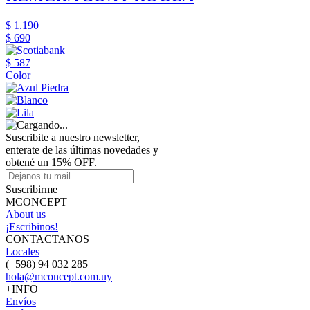
$ 1.190
$ 690
$ 587
Color
Suscribite a nuestro newsletter,
enterate de las últimas novedades y
obtené un 15% OFF.
Suscribirme
MCONCEPT
About us
¡Escribinos!
CONTACTANOS
Locales
(+598) 94 032 285
hola@mconcept.com.uy
+INFO
Envíos