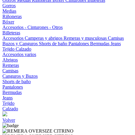
Gorros
Medias
Riñoneras
Bóxer
Cinturones
Billeteras
Gorros
Medias
Riñoneras
Bóxer
Accesorios - Cinturones - Otros
Billeteras
Accesorios
Camperas y abrigos
Remeras y musculosas
Camisas
Buzos y Canguros
Shorts de baño
Pantalones
Bermudas
Jeans
Tejido
Calzado
Accesorios varios
Abrigos
Remeras
Camisas
Canguros y Buzos
Shorts de baño
Pantalones
Bermudas
Jeans
Tejido
Calzado
Volver