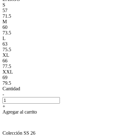
S
57
71.5
M
60
73.5
L
63
75.5
XL
66
77.5
XXL
69
79.5
Cantidad
-
+
Agregar al carrito
Colección SS 26