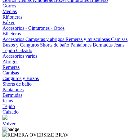
Gorros
Medias
Riñoneras
Bóxer
Cinturones
Billeteras
Gorros
Medias
Riñoneras
Bóxer
Accesorios - Cinturones - Otros
Billeteras
Accesorios
Camperas y abrigos
Remeras y musculosas
Camisas
Buzos y Canguros
Shorts de baño
Pantalones
Bermudas
Jeans
Tejido
Calzado
Accesorios varios
Abrigos
Remeras
Camisas
Canguros y Buzos
Shorts de baño
Pantalones
Bermudas
Jeans
Tejido
Calzado
Volver