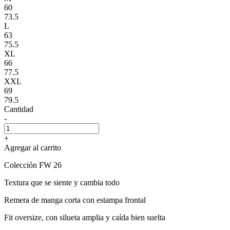
60
73.5
L
63
75.5
XL
66
77.5
XXL
69
79.5
Cantidad
-
+
Agregar al carrito
Colección FW 26
Textura que se siente y cambia todo
Remera de manga corta con estampa frontal
Fit oversize, con silueta amplia y caída bien suelta