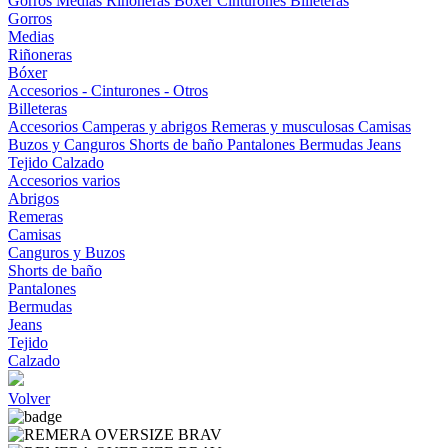
Gorros
Medias
Riñoneras
Bóxer
Cinturones
Billeteras
Gorros
Medias
Riñoneras
Bóxer
Accesorios - Cinturones - Otros
Billeteras
Accesorios
Camperas y abrigos
Remeras y musculosas
Camisas
Buzos y Canguros
Shorts de baño
Pantalones
Bermudas
Jeans
Tejido
Calzado
Accesorios varios
Abrigos
Remeras
Camisas
Canguros y Buzos
Shorts de baño
Pantalones
Bermudas
Jeans
Tejido
Calzado
Volver