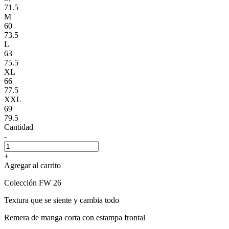
71.5
M
60
73.5
L
63
75.5
XL
66
77.5
XXL
69
79.5
Cantidad
-
+
Agregar al carrito
Colección FW 26
Textura que se siente y cambia todo
Remera de manga corta con estampa frontal