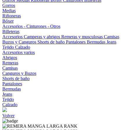
Gorros
Medias
Riñoneras
Bóxer
Cinturones
Billeteras
Gorros
Medias
Riñoneras
Bóxer
Accesorios - Cinturones - Otros
Billeteras
Accesorios
Camperas y abrigos
Remeras y musculosas
Camisas
Buzos y Canguros
Shorts de baño
Pantalones
Bermudas
Jeans
Tejido
Calzado
Accesorios varios
Abrigos
Remeras
Camisas
Canguros y Buzos
Shorts de baño
Pantalones
Bermudas
Jeans
Tejido
Calzado
Volver