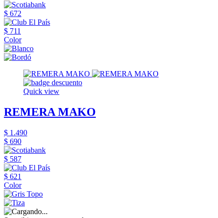
$ 672
$ 711
Color
Quick view
REMERA MAKO
$ 1.490
$ 690
$ 587
$ 621
Color