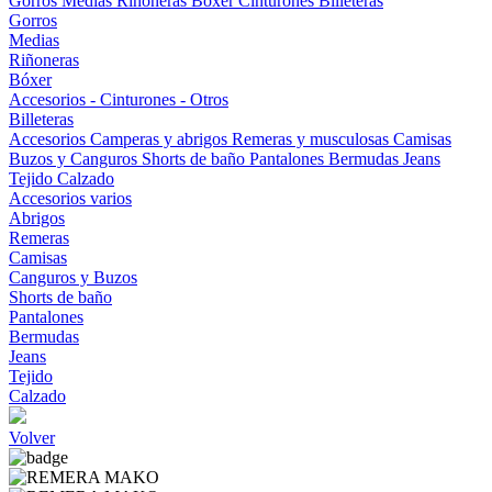
Gorros
Medias
Riñoneras
Bóxer
Cinturones
Billeteras
Gorros
Medias
Riñoneras
Bóxer
Accesorios - Cinturones - Otros
Billeteras
Accesorios
Camperas y abrigos
Remeras y musculosas
Camisas
Buzos y Canguros
Shorts de baño
Pantalones
Bermudas
Jeans
Tejido
Calzado
Accesorios varios
Abrigos
Remeras
Camisas
Canguros y Buzos
Shorts de baño
Pantalones
Bermudas
Jeans
Tejido
Calzado
Volver