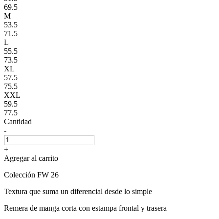
69.5
M
53.5
71.5
L
55.5
73.5
XL
57.5
75.5
XXL
59.5
77.5
Cantidad
-
+
Agregar al carrito
Colección FW 26
Textura que suma un diferencial desde lo simple
Remera de manga corta con estampa frontal y trasera