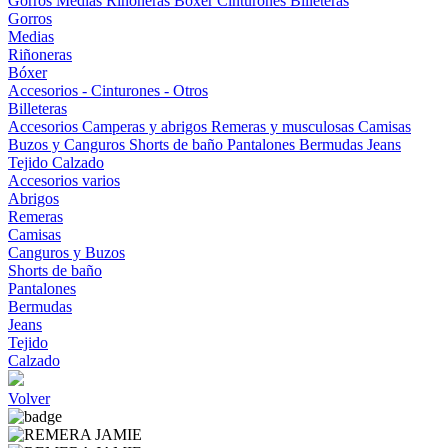
Gorros
Medias
Riñoneras
Bóxer
Cinturones
Billeteras
Gorros
Medias
Riñoneras
Bóxer
Accesorios - Cinturones - Otros
Billeteras
Accesorios
Camperas y abrigos
Remeras y musculosas
Camisas
Buzos y Canguros
Shorts de baño
Pantalones
Bermudas
Jeans
Tejido
Calzado
Accesorios varios
Abrigos
Remeras
Camisas
Canguros y Buzos
Shorts de baño
Pantalones
Bermudas
Jeans
Tejido
Calzado
Volver