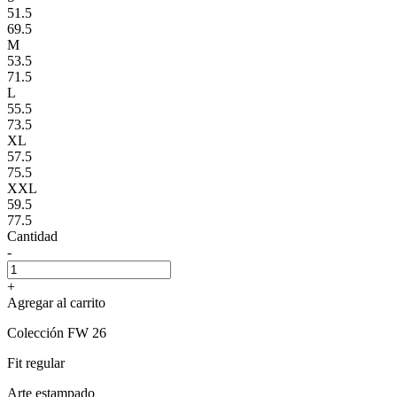
51.5
69.5
M
53.5
71.5
L
55.5
73.5
XL
57.5
75.5
XXL
59.5
77.5
Cantidad
-
+
Agregar al carrito
Colección FW 26
Fit regular
Arte estampado