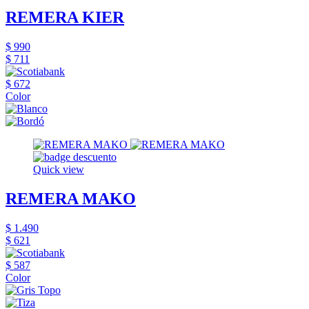
REMERA KIER
$ 990
$ 711
$ 672
Color
Quick view
REMERA MAKO
$ 1.490
$ 621
$ 587
Color