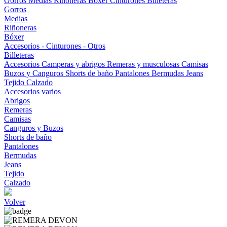
Gorros
Medias
Riñoneras
Bóxer
Cinturones
Billeteras
Gorros
Medias
Riñoneras
Bóxer
Accesorios - Cinturones - Otros
Billeteras
Accesorios
Camperas y abrigos
Remeras y musculosas
Camisas
Buzos y Canguros
Shorts de baño
Pantalones
Bermudas
Jeans
Tejido
Calzado
Accesorios varios
Abrigos
Remeras
Camisas
Canguros y Buzos
Shorts de baño
Pantalones
Bermudas
Jeans
Tejido
Calzado
Volver