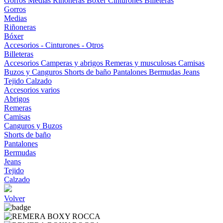
Gorros
Medias
Riñoneras
Bóxer
Cinturones
Billeteras
Gorros
Medias
Riñoneras
Bóxer
Accesorios - Cinturones - Otros
Billeteras
Accesorios
Camperas y abrigos
Remeras y musculosas
Camisas
Buzos y Canguros
Shorts de baño
Pantalones
Bermudas
Jeans
Tejido
Calzado
Accesorios varios
Abrigos
Remeras
Camisas
Canguros y Buzos
Shorts de baño
Pantalones
Bermudas
Jeans
Tejido
Calzado
Volver