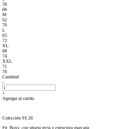
59
68
M
62
70
L
65
72
XL
68
74
XXL
71
76
Cantidad
-
+
Agregar al carrito
Colección SS 26
Fit Boxy, con silueta recta y estructura marcada