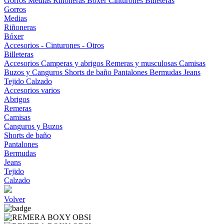
Gorros
Medias
Riñoneras
Bóxer
Cinturones
Billeteras
Gorros
Medias
Riñoneras
Bóxer
Accesorios - Cinturones - Otros
Billeteras
Accesorios
Camperas y abrigos
Remeras y musculosas
Camisas
Buzos y Canguros
Shorts de baño
Pantalones
Bermudas
Jeans
Tejido
Calzado
Accesorios varios
Abrigos
Remeras
Camisas
Canguros y Buzos
Shorts de baño
Pantalones
Bermudas
Jeans
Tejido
Calzado
Volver