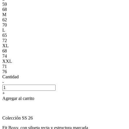
59
68
M
62
70
L
65
72
XL
68
74
XXL
71
76
Cantidad
-
+
Agregar al carrito
Colección SS 26
Fit Boxy, con silueta recta y estructura marcada