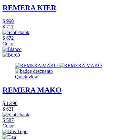
REMERA KIER
$ 990
$ 711
$ 672
Color
Quick view
REMERA MAKO
$ 1.490
$ 621
$ 587
Color