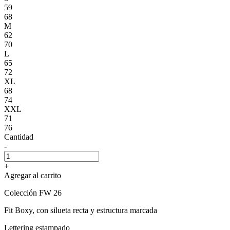
59
68
M
62
70
L
65
72
XL
68
74
XXL
71
76
Cantidad
-
+
Agregar al carrito
Colección FW 26
Fit Boxy, con silueta recta y estructura marcada
Lettering estampado