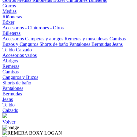
Gorros
Medias
Riñoneras
Bóxer
Cinturones
Billeteras
Gorros
Medias
Riñoneras
Bóxer
Accesorios - Cinturones - Otros
Billeteras
Accesorios
Camperas y abrigos
Remeras y musculosas
Camisas
Buzos y Canguros
Shorts de baño
Pantalones
Bermudas
Jeans
Tejido
Calzado
Accesorios varios
Abrigos
Remeras
Camisas
Canguros y Buzos
Shorts de baño
Pantalones
Bermudas
Jeans
Tejido
Calzado
Volver