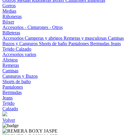
Gorros
Medias
Riñoneras
Bóxer
Cinturones
Billeteras
Gorros
Medias
Riñoneras
Bóxer
Accesorios - Cinturones - Otros
Billeteras
Accesorios
Camperas y abrigos
Remeras y musculosas
Camisas
Buzos y Canguros
Shorts de baño
Pantalones
Bermudas
Jeans
Tejido
Calzado
Accesorios varios
Abrigos
Remeras
Camisas
Canguros y Buzos
Shorts de baño
Pantalones
Bermudas
Jeans
Tejido
Calzado
Volver