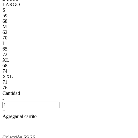
LARGO
S
59
68
M
62
70
L
65
72
XL
68
74
XXL
71
76
Cantidad
-
+
Agregar al carrito
Colección SS 26