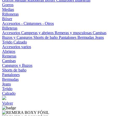
Gorros
Medias
Riñoneras
Bóxer
Cinturones
Billeteras
Gorros
Medias
Riñoneras
Bóxer
Accesorios - Cinturones - Otros
Billeteras
Accesorios
Camperas y abrigos
Remeras y musculosas
Camisas
Buzos y Canguros
Shorts de baño
Pantalones
Bermudas
Jeans
Tejido
Calzado
Accesorios varios
Abrigos
Remeras
Camisas
Canguros y Buzos
Shorts de baño
Pantalones
Bermudas
Jeans
Tejido
Calzado
Volver