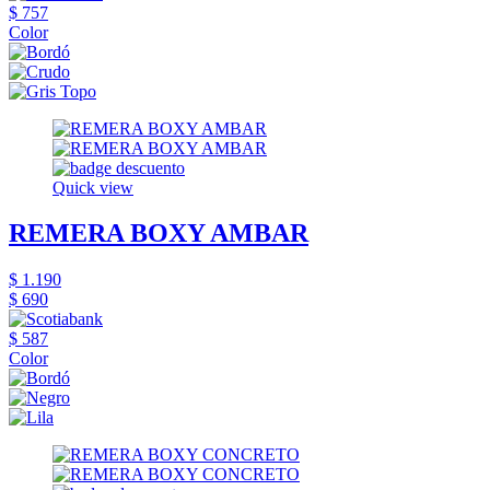
$ 757
Color
Quick view
REMERA BOXY AMBAR
$ 1.190
$ 690
$ 587
Color