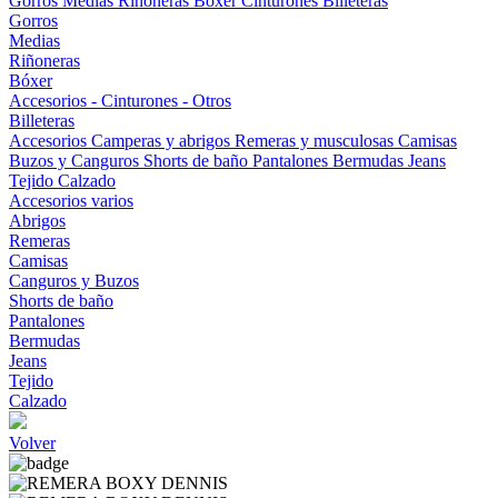
Gorros
Medias
Riñoneras
Bóxer
Cinturones
Billeteras
Gorros
Medias
Riñoneras
Bóxer
Accesorios - Cinturones - Otros
Billeteras
Accesorios
Camperas y abrigos
Remeras y musculosas
Camisas
Buzos y Canguros
Shorts de baño
Pantalones
Bermudas
Jeans
Tejido
Calzado
Accesorios varios
Abrigos
Remeras
Camisas
Canguros y Buzos
Shorts de baño
Pantalones
Bermudas
Jeans
Tejido
Calzado
Volver