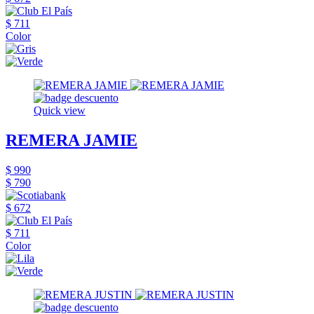
$ 711
Color
Quick view
REMERA JAMIE
$ 990
$ 790
$ 672
$ 711
Color