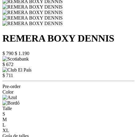
REMERA BOXY DENNIS
$ 790
$ 1.190
$ 672
$ 711
Pre-order
Color
Talle
S
M
L
XL
Guía de talles