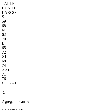
TALLE
BUSTO
LARGO
S
59
68
M
62
70
L
65
72
XL
68
74
XXL
71
76
Cantidad
-
+
Agregar al carrito
Colección FW 26