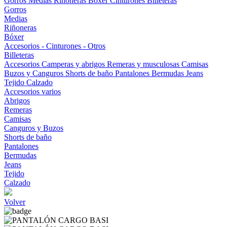
Gorros
Medias
Riñoneras
Bóxer
Cinturones
Billeteras
Gorros
Medias
Riñoneras
Bóxer
Accesorios - Cinturones - Otros
Billeteras
Accesorios
Camperas y abrigos
Remeras y musculosas
Camisas
Buzos y Canguros
Shorts de baño
Pantalones
Bermudas
Jeans
Tejido
Calzado
Accesorios varios
Abrigos
Remeras
Camisas
Canguros y Buzos
Shorts de baño
Pantalones
Bermudas
Jeans
Tejido
Calzado
Volver