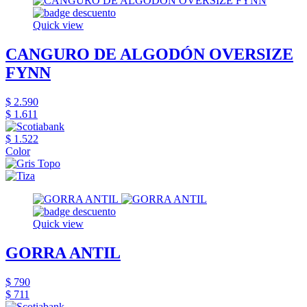
Quick view
CANGURO DE ALGODÓN OVERSIZE
FYNN
$ 2.590
$ 1.611
$ 1.522
Color
Quick view
GORRA ANTIL
$ 790
$ 711