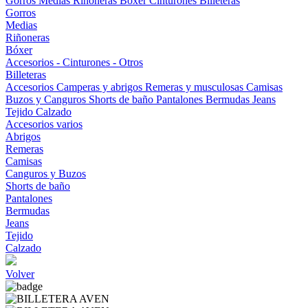
Gorros
Medias
Riñoneras
Bóxer
Cinturones
Billeteras
Gorros
Medias
Riñoneras
Bóxer
Accesorios - Cinturones - Otros
Billeteras
Accesorios
Camperas y abrigos
Remeras y musculosas
Camisas
Buzos y Canguros
Shorts de baño
Pantalones
Bermudas
Jeans
Tejido
Calzado
Accesorios varios
Abrigos
Remeras
Camisas
Canguros y Buzos
Shorts de baño
Pantalones
Bermudas
Jeans
Tejido
Calzado
Volver