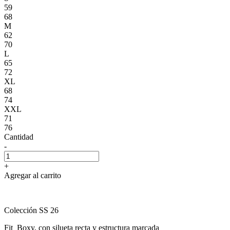
59
68
M
62
70
L
65
72
XL
68
74
XXL
71
76
Cantidad
-
+
Agregar al carrito
Colección SS 26
Fit Boxy, con silueta recta y estructura marcada