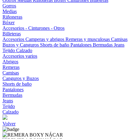
Gorros
Medias
Riñoneras
Bóxer
Cinturones
Billeteras
Gorros
Medias
Riñoneras
Bóxer
Accesorios - Cinturones - Otros
Billeteras
Accesorios
Camperas y abrigos
Remeras y musculosas
Camisas
Buzos y Canguros
Shorts de baño
Pantalones
Bermudas
Jeans
Tejido
Calzado
Accesorios varios
Abrigos
Remeras
Camisas
Canguros y Buzos
Shorts de baño
Pantalones
Bermudas
Jeans
Tejido
Calzado
Volver