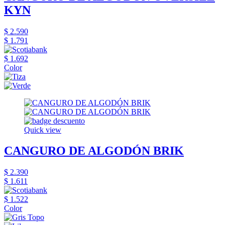
KYN
$ 2.590
$ 1.791
$ 1.692
Color
Quick view
CANGURO DE ALGODÓN BRIK
$ 2.390
$ 1.611
$ 1.522
Color