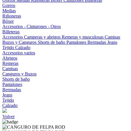
Gorros
Medias
Riñoneras
Bóxer
Cinturones
Billeteras
Gorros
Medias
Riñoneras
Bóxer
Accesorios - Cinturones - Otros
Billeteras
Accesorios
Camperas y abrigos
Remeras y musculosas
Camisas
Buzos y Canguros
Shorts de baño
Pantalones
Bermudas
Jeans
Tejido
Calzado
Accesorios varios
Abrigos
Remeras
Camisas
Canguros y Buzos
Shorts de baño
Pantalones
Bermudas
Jeans
Tejido
Calzado
Volver