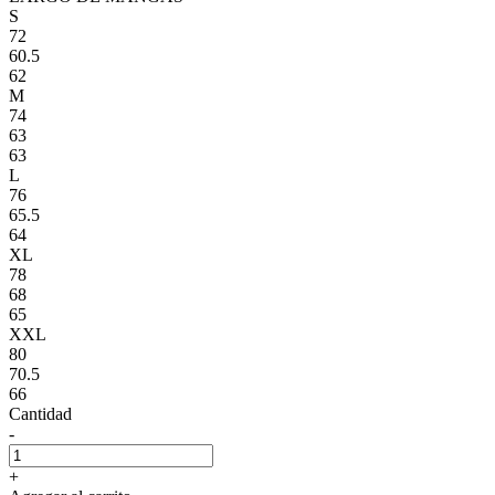
S
72
60.5
62
M
74
63
63
L
76
65.5
64
XL
78
68
65
XXL
80
70.5
66
Cantidad
-
+