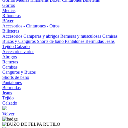
Gorros
Medias
Riñoneras
Bóxer
Cinturones
Billeteras
Gorros
Medias
Riñoneras
Bóxer
Accesorios - Cinturones - Otros
Billeteras
Accesorios
Camperas y abrigos
Remeras y musculosas
Camisas
Buzos y Canguros
Shorts de baño
Pantalones
Bermudas
Jeans
Tejido
Calzado
Accesorios varios
Abrigos
Remeras
Camisas
Canguros y Buzos
Shorts de baño
Pantalones
Bermudas
Jeans
Tejido
Calzado
Volver