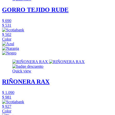
GORRO TEJIDO RUDE
$ 690
$ 531
$ 502
Color
Quick view
RIÑONERA RAX
$ 1.090
$ 981
$ 927
Color